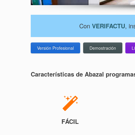
Con
VERIFACTU
, i
Versión Profesional
Demostración
L
Características de Abazal programas
FÁCIL