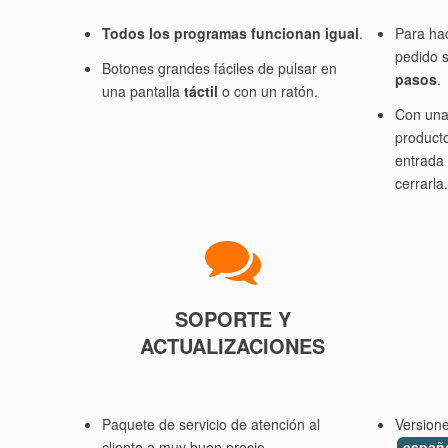
Todos los programas funcionan igual
.
Para hac
pedido 
Botones grandes fáciles de pulsar en
pasos
.
una pantalla
táctil
o con un ratón.
Con una 
product
entrada 
cerrarla.
SOPORTE Y
ACTUALIZACIONES
Paquete de servicio de atención al
Version
cliente a muy buen precio.
españo