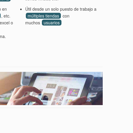
n en
Útil desde un solo puesto de trabajo a
, etc.
múltiples tiendas
con
excel o
muchos
usuarios
ama.