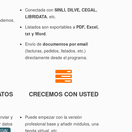
Conectada con
SINLI, DILVE, CEGAL,
LIBRIDATA
, etc.
endemos.
Listados son exportables a
PDF, Excel,
txt y Word
.
Envío de
documentos por email
(facturas, pedidos, listados, etc.)
directamente desde el programa.
ATOS
CRECEMOS CON USTED
nviar y
Puede empezar con la versión
r datos
profesional base y añadir módulos, una
EGAL
tienda virtual, etc.