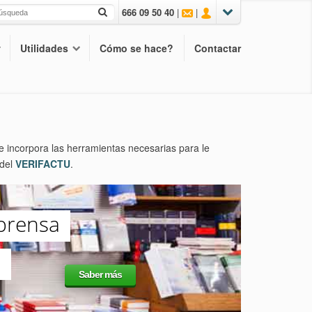
666 09 50 40
|
|
Utilidades
Cómo se hace?
Contactar
ue incorpora las herramientas necesarias para le
 del
VERIFACTU
.
 prensa
o
Saber más