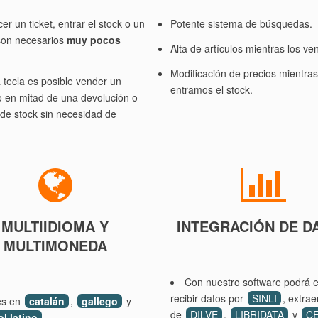
er un ticket, entrar el stock o un
Potente sistema de búsquedas.
son necesarios
muy pocos
Alta de artículos mientras los v
Modificación de precios mientras
tecla es posible vender un
entramos el stock.
o en mitad de una devolución o
de stock sin necesidad de
MULTIIDIOMA Y
INTEGRACIÓN DE D
MULTIMONEDA
Con nuestro software podrá e
recibir datos por
SINLI
, extrae
es en
catalán
,
gallego
y
de
DILVE
,
LIBRIDATA
y
C
l latino
.