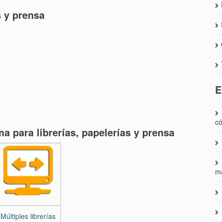
s y prensa
E
c
a para librerías, papelerías y prensa
m
Múltiples librerías